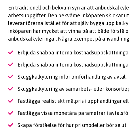
En traditionell och bekväm syn är att anbudskalkyler
arbetsuppgifter. Den bekväme inköparen skickar ut
leverantörerna istället för att själv bygga upp kalky
inköparen har mycket att vinna på att både förstå o
anbudskalkyleringar. Några exempel på användnin
Erbjuda snabba interna kostnadsuppskattningar
Erbjuda snabba interna kostnadsuppskattningar 
Skuggkalkylering inför omförhandling av avtal.
Skuggkalkylering av samarbets- eller konsortie
Fastlägga realistiskt målpris i upphandlingar el
Fastlägga vissa monetära parametrar i avtalsför
Skapa förståelse för hur prismodeller bör se ut.