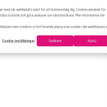
erar med vår webbplats samt för att komma ihåg dig. Cookies används för
BLOGG
ARTIKLAR
VAD ÄR INKÖP
OM EF
älla statistik och göra analyser om våra besökare. Mer information om
bbplats men vi måste vi fortfarande placera en cookie i din webbläsare 
Cookie-inställningar
Godkänn
Avböj