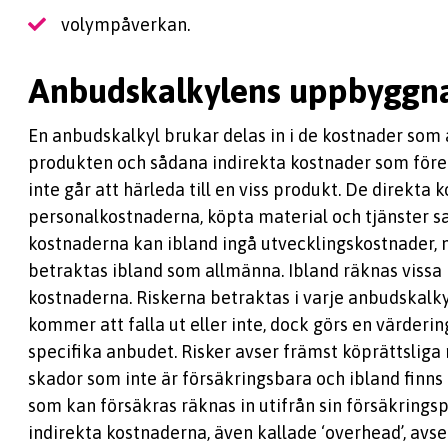
volympåverkan.
Anbudskalkylens uppbyggn
En anbudskalkyl brukar delas in i de kostnader som ä
produkten och sådana indirekta kostnader som före
inte går att härleda till en viss produkt. De direkt
personalkostnaderna, köpta material och tjänster sa
kostnaderna kan ibland ingå utvecklingskostnader
betraktas ibland som allmänna. Ibland räknas vissa 
kostnaderna. Riskerna betraktas i varje anbudskalk
kommer att falla ut eller inte, dock görs en värdering
specifika anbudet. Risker avser främst köprättsliga ri
skador som inte är försäkringsbara och ibland finns 
som kan försäkras räknas in utifrån sin försäkrings
indirekta kostnaderna, även kallade ‘overhead’, avse