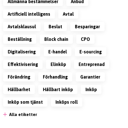
allmänna bestämmelser
anbud
artificiell intelligens
avtal
avtalsklausul
beslut
besparingar
beställning
block chain
CPO
digitalisering
e-handel
e-sourcing
effektivisering
Elinköp
Entreprenad
förändring
förhandling
garantier
Hållbarhet
Hållbart inköp
inköp
inköp som tjänst
inköps roll
Alla etiketter