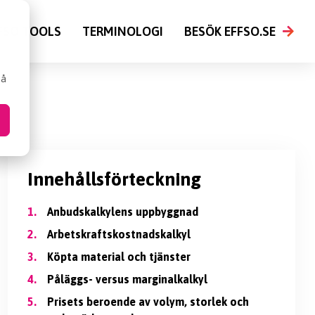
FSO TOOLS
TERMINOLOGI
BESÖK EFFSO.SE
så
Innehållsförteckning
1.
Anbudskalkylens uppbyggnad
2.
Arbetskraftskostnadskalkyl
3.
Köpta material och tjänster
4.
Påläggs- versus marginalkalkyl
5.
Prisets beroende av volym, storlek och