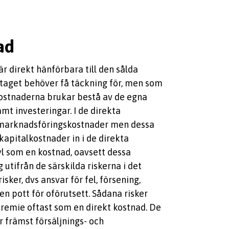
ad
r direkt hänförbara till den sålda
taget behöver få täckning för, men som
a kostnaderna brukar bestå av de egna
mt investeringar. I de direkta
, marknadsföringskostnader men dessa
kapitalkostnader in i de direkta
yl som en kostnad, oavsett dessa
 utifrån de särskilda riskerna i det
sker, dvs ansvar för fel, försening,
en pott för oförutsett. Sådana risker
premie oftast som en direkt kostnad. De
r främst försäljnings- och