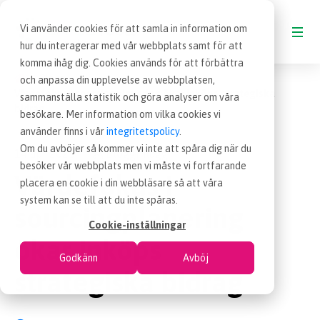
Vi använder cookies för att samla in information om
hur du interagerar med vår webbplats samt för att
komma ihåg dig. Cookies används för att förbättra
Blogg
och anpassa din upplevelse av webbplatsen,
BLOGG
Värdefokus i sourcingplanering ökar inköps strategiska
sammanställa statistik och göra analyser om våra
bidrag
besökare. Mer information om vilka cookies vi
VAD ÄR INKÖP
använder finns i vår
integritetspolicy
.
Om du avböjer så kommer vi inte att spåra dig när du
14 apr 2025
Blogginlägg
|
besöker vår webbplats men vi måste vi fortfarande
OM EFFSO TOOLS
Värdefokus i
placera en cookie i din webbläsare så att våra
system kan se till att du inte spåras.
sourcingplanering
TERMINOLOGI
Cookie-inställningar
ökar inköps
Godkänn
Avböj
BESÖK EFFSO.SE
strategiska bidrag