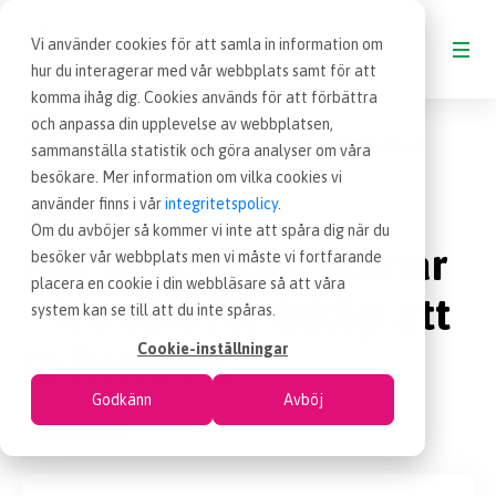
Vi använder cookies för att samla in information om
hur du interagerar med vår webbplats samt för att
komma ihåg dig. Cookies används för att förbättra
Blogg
och anpassa din upplevelse av webbplatsen,
BLOGG
När kostnader skenar – tre sätt för inköp att ta kontroll
sammanställa statistik och göra analyser om våra
besökare. Mer information om vilka cookies vi
VAD ÄR INKÖP
använder finns i vår
integritetspolicy
.
2 jul 2026
Blogginlägg
|
Om du avböjer så kommer vi inte att spåra dig när du
När kostnader skenar
besöker vår webbplats men vi måste vi fortfarande
OM EFFSO TOOLS
placera en cookie i din webbläsare så att våra
– tre sätt för inköp att
system kan se till att du inte spåras.
TERMINOLOGI
ta kontroll
Cookie-inställningar
Godkänn
Avböj
BESÖK EFFSO.SE
9 minuter