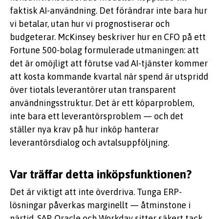
faktisk AI-användning. Det förändrar inte bara hur
vi betalar, utan hur vi prognostiserar och
budgeterar. McKinsey beskriver hur en CFO på ett
Fortune 500-bolag formulerade utmaningen: att
det är omöjligt att förutse vad AI-tjänster kommer
att kosta kommande kvartal när spend är utspridd
över tiotals leverantörer utan transparent
användningsstruktur. Det är ett köparproblem,
inte bara ett leverantörsproblem — och det
ställer nya krav på hur inköp hanterar
leverantörsdialog och avtalsuppföljning.
Var träffar detta inköpsfunktionen?
Det är viktigt att inte överdriva. Tunga ERP-
lösningar påverkas marginellt — åtminstone i
närtid. SAP, Oracle och Workday sitter säkert tack