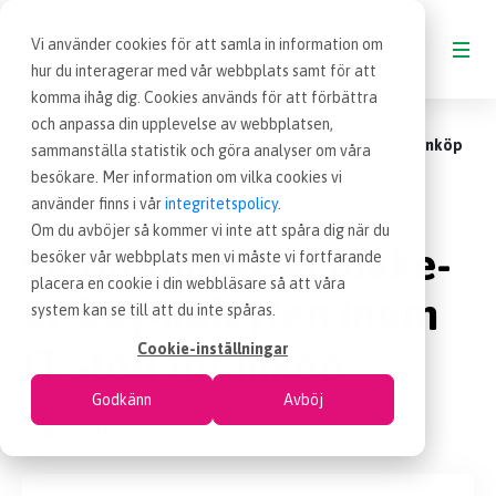
Vi använder cookies för att samla in information om
hur du interagerar med vår webbplats samt för att
komma ihåg dig. Cookies används för att förbättra
Blogg
och anpassa din upplevelse av webbplatsen,
BLOGG
Så förändrar AI make-or-buy-kalkylen inom IT-stöd för inköp
sammanställa statistik och göra analyser om våra
besökare. Mer information om vilka cookies vi
VAD ÄR INKÖP
använder finns i vår
integritetspolicy
.
30 maj 2026
Blogginlägg
|
Om du avböjer så kommer vi inte att spåra dig när du
Så förändrar AI make-
besöker vår webbplats men vi måste vi fortfarande
OM EFFSO TOOLS
placera en cookie i din webbläsare så att våra
or-buy-kalkylen inom
system kan se till att du inte spåras.
TERMINOLOGI
IT-stöd för inköp
Cookie-inställningar
Godkänn
Avböj
BESÖK EFFSO.SE
8 minuter