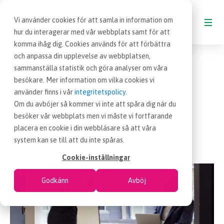
Vi använder cookies för att samla in information om
hur du interagerar med vår webbplats samt för att
komma ihåg dig. Cookies används för att förbättra
och anpassa din upplevelse av webbplatsen,
BLOGG
sammanställa statistik och göra analyser om våra
besökare. Mer information om vilka cookies vi
VAD ÄR INKÖP
använder finns i vår
integritetspolicy
.
Om du avböjer så kommer vi inte att spåra dig när du
besöker vår webbplats men vi måste vi fortfarande
OM EFFSO TOOLS
placera en cookie i din webbläsare så att våra
verksamhetsutveckling
system kan se till att du inte spåras.
TERMINOLOGI
Cookie-inställningar
Godkänn
Avböj
BESÖK EFFSO.SE