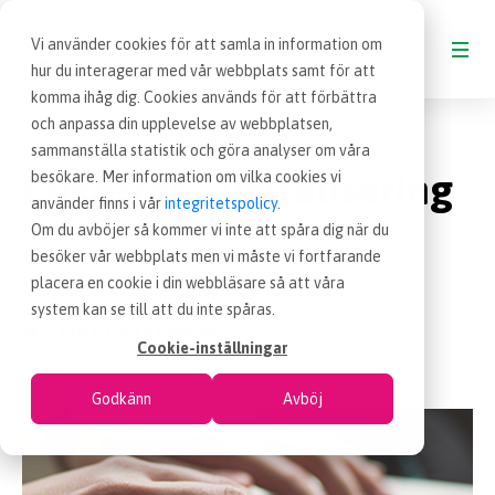
Vi använder cookies för att samla in information om
hur du interagerar med vår webbplats samt för att
komma ihåg dig. Cookies används för att förbättra
och anpassa din upplevelse av webbplatsen,
BLOGG
sammanställa statistik och göra analyser om våra
Etiketter:
digitalisering
besökare. Mer information om vilka cookies vi
VAD ÄR INKÖP
använder finns i vår
integritetspolicy
.
Om du avböjer så kommer vi inte att spåra dig när du
besöker vår webbplats men vi måste vi fortfarande
OM EFFSO TOOLS
placera en cookie i din webbläsare så att våra
system kan se till att du inte spåras.
Etikett: digitalisering
TERMINOLOGI
Cookie-inställningar
Godkänn
Avböj
BESÖK EFFSO.SE