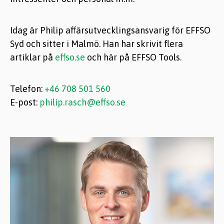
Idag är Philip affärsutvecklingsansvarig för EFFSO
Syd och sitter i Malmö.
Han har skrivit flera
artiklar p
å
effso.se
och här på EFFSO Tools.
Telefon:
+46 708 501 560
E-post:
philip.rasch@effso.se