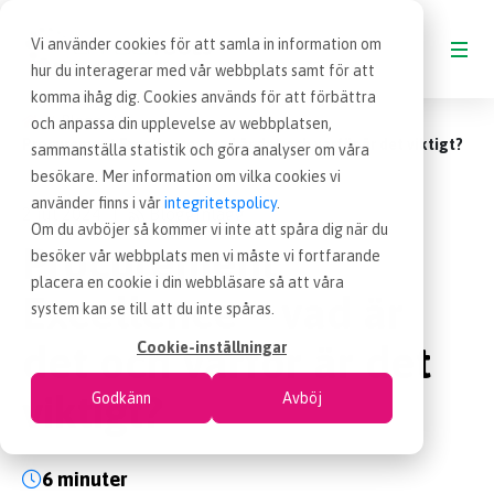
Vi använder cookies för att samla in information om
hur du interagerar med vår webbplats samt för att
komma ihåg dig. Cookies används för att förbättra
Blogg
och anpassa din upplevelse av webbplatsen,
BLOGG
Procurement Excellence – vad är det och varför är det viktigt?
sammanställa statistik och göra analyser om våra
besökare. Mer information om vilka cookies vi
VAD ÄR INKÖP
använder finns i vår
integritetspolicy
.
2 jul 2024
Blogginlägg
|
Om du avböjer så kommer vi inte att spåra dig när du
Procurement
besöker vår webbplats men vi måste vi fortfarande
OM EFFSO TOOLS
placera en cookie i din webbläsare så att våra
Excellence – vad är
system kan se till att du inte spåras.
TERMINOLOGI
det och varför är det
Cookie-inställningar
viktigt?
Godkänn
Avböj
BESÖK EFFSO.SE
6 minuter