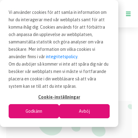
Vi använder cookies för att samla in information om
hur du interagerar med vår webbplats samt för att
komma ihåg dig. Cookies används för att förbättra
och anpassa din upplevelse av webbplatsen,
BLOGG
sammanställa statistik och göra analyser om våra
besökare. Mer information om vilka cookies vi
VAD ÄR INKÖP
använder finns i vår
integritetspolicy
.
Om du avböjer så kommer vi inte att spåra dig när du
besöker vår webbplats men vi måste vi fortfarande
OM EFFSO TOOLS
placera en cookie i din webbläsare så att våra
litteratur
Sida 3
system kan se till att du inte spåras.
TERMINOLOGI
Cookie-inställningar
Godkänn
Avböj
BESÖK EFFSO.SE