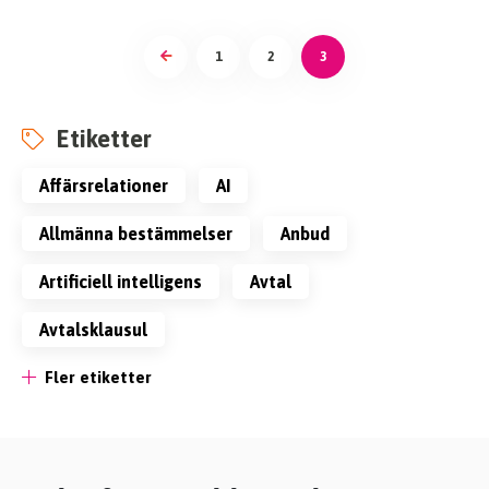
1
2
3
Etiketter
affärsrelationer
AI
allmänna bestämmelser
anbud
artificiell intelligens
avtal
avtalsklausul
Fler etiketter