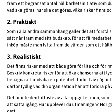
fram ett begränsat antal hållbarhetsinitiativ som du
vad ska göras, hur ska det göras, vilka risker finns o
2. Praktiskt
Som i alla andra sammanhang gäller det att förstå 
sätt når fram med sitt budskap. För att få medarbe
inköp måste man lyfta fram de värden som ett hållb
3. Realistiskt
Det finns risker med att både göra för lite och för
Beskriv konkreta risker för att öka chanserna att ly
benägna att undvika en potentiell förlust av någonti
därför tydlig vad din organisation har att förlora på 
Det är inte den lättaste av alla uppgifter men, som 
att sätta igång. Hur upplever du utmaningen? Hör gä
det!