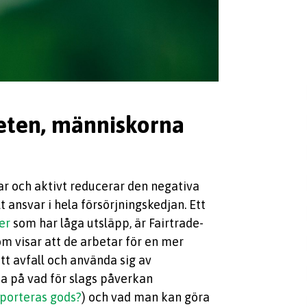
neten, människorna
rar och aktivt reducerar den negativa
 ansvar i hela försörjningskedjan. Ett
er
som har låga utsläpp, är Fairtrade-
om visar att de arbetar för en mer
itt avfall och använda sig av
eda på vad för slags påverkan
sporteras gods?
) och vad man kan göra