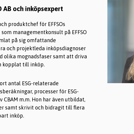
 AB och inköpsexpert
och produktchef för EFFSOs
de som managementkonsult på EFFSO
amlat på sig omfattande
ra och projektleda inköpsdiagnoser
d olika mognadsfaser samt att driva
kopplat till inköp.
tort antal ESG-relaterade
sberäkningar, processer för ESG-
v CBAM m.m. Hon har även utbildat,
r samt skrivit och bidragit till flera
bart inköp.