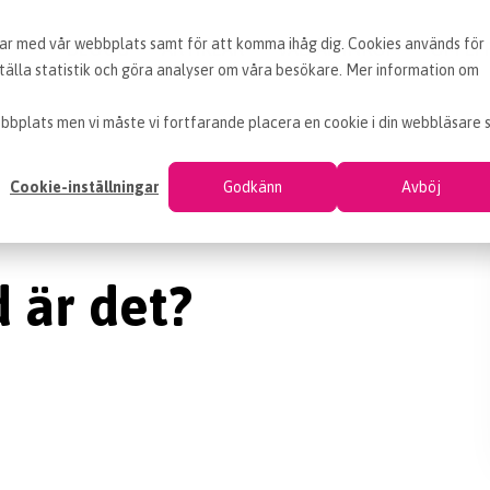
erar med vår webbplats samt för att komma ihåg dig. Cookies används för
BLOGG
ARTIKLAR
VAD ÄR INKÖP
OM EF
älla statistik och göra analyser om våra besökare. Mer information om
bbplats men vi måste vi fortfarande placera en cookie i din webbläsare 
Cookie-inställningar
Godkänn
Avböj
 är det?