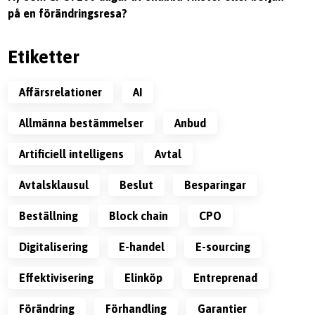
på en förändringsresa?
Etiketter
affärsrelationer
AI
allmänna bestämmelser
anbud
artificiell intelligens
avtal
avtalsklausul
beslut
besparingar
beställning
block chain
CPO
digitalisering
e-handel
e-sourcing
effektivisering
Elinköp
Entreprenad
förändring
förhandling
garantier