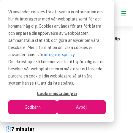
Vi använder cookies för att samla in information om
hur du interagerar med vår webbplats samt för att
komma ihåg dig. Cookies används för att förbättra
Blogg
och anpassa din upplevelse av webbplatsen,
BLOGG
Så kan inköpsfunktionen komma igång med hållbart inköp
sammanställa statistik och göra analyser om våra
besökare. Mer information om vilka cookies vi
VAD ÄR INKÖP
använder finns i vår
integritetspolicy
.
8 nov 2022
Blogginlägg
|
Om du avböjer så kommer vi inte att spåra dig när du
Så kan
besöker vår webbplats men vi måste vi fortfarande
OM EFFSO TOOLS
placera en cookie i din webbläsare så att våra
inköpsfunktionen
system kan se till att du inte spåras.
TERMINOLOGI
komma igång med
Cookie-inställningar
hållbart inköp
Godkänn
Avböj
BESÖK EFFSO.SE
7 minuter