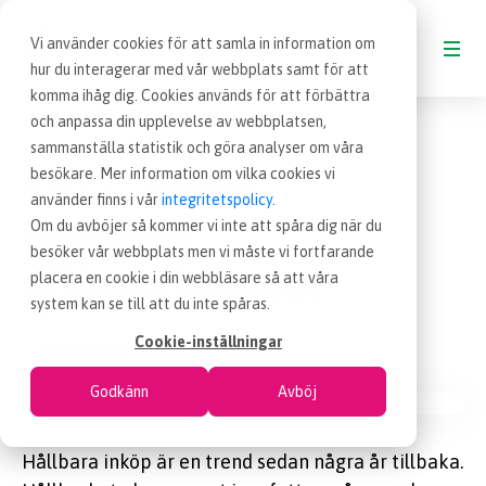
Vi använder cookies för att samla in information om
hur du interagerar med vår webbplats samt för att
komma ihåg dig. Cookies används för att förbättra
Blogg
Hållbara affärsrelationer
och anpassa din upplevelse av webbplatsen,
BLOGG
sammanställa statistik och göra analyser om våra
besökare. Mer information om vilka cookies vi
26 okt 2014
Blogginlägg
|
VAD ÄR INKÖP
använder finns i vår
integritetspolicy
.
Hållbara
Om du avböjer så kommer vi inte att spåra dig när du
besöker vår webbplats men vi måste vi fortfarande
OM EFFSO TOOLS
affärsrelationer
placera en cookie i din webbläsare så att våra
system kan se till att du inte spåras.
TERMINOLOGI
Cookie-inställningar
4 minuter
Godkänn
Avböj
BESÖK EFFSO.SE
Hållbara inköp är en trend sedan några år tillbaka.