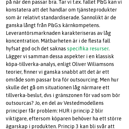
på när den passar bra. Tar vi t.ex. fallet P&G kan vi
konstatera att det handlar om tjänsteprodukter
som är relativt standardiserade. Sannolikt är de
ganska långt från P&G:s kärnkompetens.
Leverantörsmarknaden karakteriseras av låg
koncentration. Mätbarheten är i de flesta fall
hyfsat god och det saknas
specifika resurser
.
Lägger vi samman dessa aspekter i en klassisk
köpa-tillverka-analys, enligt Oliver Wiliamsons
teorier, finner vi ganska snabbt att det är ett
område som passar bra för outsourcing. Men hur
skulle det gå om situationen låg närmare ett
tillverka-beslut, dvs i gränszonen för vad som bör
outsourcas? Jo, en del av Vestedmodellens
principer får problem: HUR i princip 2 blir
viktigare, eftersom köparen behöver ha ett större
ägarskap i produkten. Princip 3 kan bli svår att