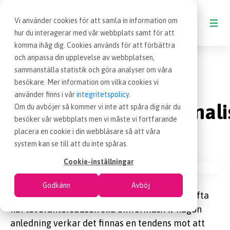
Vi använder cookies för att samla in information om
hur du interagerar med vår webbplats samt för att
komma ihåg dig. Cookies används för att förbättra
Blogg
Leverantörsbasrationalisering
och anpassa din upplevelse av webbplatsen,
BLOGG
sammanställa statistik och göra analyser om våra
besökare. Mer information om vilka cookies vi
18 nov 2013
Blogginlägg
|
VAD ÄR INKÖP
använder finns i vår
integritetspolicy
.
Leverantörsbasrationali
Om du avböjer så kommer vi inte att spåra dig när du
besöker vår webbplats men vi måste vi fortfarande
OM EFFSO TOOLS
placera en cookie i din webbläsare så att våra
3 minuter
system kan se till att du inte spåras.
TERMINOLOGI
Cookie-inställningar
Godkänn
Avböj
BESÖK EFFSO.SE
I dessa tider av kategoristyrning diskuteras ofta
hur leverantörsbasen ska omformas. Av någon
anledning verkar det finnas en tendens mot att