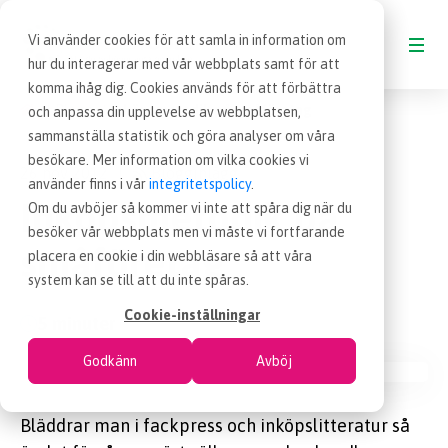
Vi använder cookies för att samla in information om
hur du interagerar med vår webbplats samt för att
komma ihåg dig. Cookies används för att förbättra
Blogg
Inköpsmetodik på småföretag
och anpassa din upplevelse av webbplatsen,
BLOGG
sammanställa statistik och göra analyser om våra
besökare. Mer information om vilka cookies vi
26 nov 2012
Blogginlägg
|
VAD ÄR INKÖP
använder finns i vår
integritetspolicy
.
Inköpsmetodik på
Om du avböjer så kommer vi inte att spåra dig när du
besöker vår webbplats men vi måste vi fortfarande
OM EFFSO TOOLS
småföretag
placera en cookie i din webbläsare så att våra
system kan se till att du inte spåras.
TERMINOLOGI
Cookie-inställningar
5 minuter
Godkänn
Avböj
BESÖK EFFSO.SE
Bläddrar man i fackpress och inköpslitteratur så