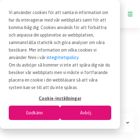
Vi använder cookies för att samla in information om
hur du interagerar med vår webbplats samt för att
komma ihåg dig. Cookies används för att förbättra
Blogg
Taylor made eller Tailor made?
och anpassa din upplevelse av webbplatsen,
BLOGG
sammanställa statistik och göra analyser om våra
besökare. Mer information om vilka cookies vi
28 jun 2010
Blogginlägg
|
VAD ÄR INKÖP
använder finns i vår
integritetspolicy
.
Taylor made eller
Om du avböjer så kommer vi inte att spåra dig när du
besöker vår webbplats men vi måste vi fortfarande
OM EFFSO TOOLS
Tailor made?
placera en cookie i din webbläsare så att våra
system kan se till att du inte spåras.
TERMINOLOGI
Cookie-inställningar
2 minuter
Godkänn
Avböj
BESÖK EFFSO.SE
Bildindex