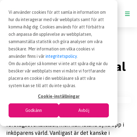
Vi använder cookies för att samla in information om
hur du interagerar med vår webbplats samt för att
komma ihåg dig. Cookies används för att förbättra
Blogg
Övergång av personal
och anpassa din upplevelse av webbplatsen,
BLOGG
sammanställa statistik och göra analyser om våra
besökare. Mer information om vilka cookies vi
16 feb 2010
Blogginlägg
|
VAD ÄR INKÖP
använder finns i vår
integritetspolicy
.
Övergång av personal
Om du avböjer så kommer vi inte att spåra dig när du
besöker vår webbplats men vi måste vi fortfarande
OM EFFSO TOOLS
placera en cookie i din webbläsare så att våra
4 minuter
system kan se till att du inte spåras.
TERMINOLOGI
Cookie-inställningar
Godkänn
Avböj
BESÖK EFFSO.SE
Personalövergång förekommer främst vid
företagsöverlåtelser, men kan ibland dyka upp i
inköparens värld. Vanligast är det kanske i