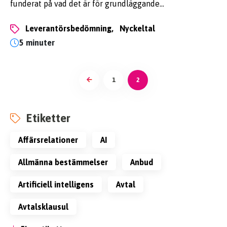
funderat på vad det är för grundläggande…
leverantörsbedömning,
nyckeltal
5 minuter
1
2
Etiketter
affärsrelationer
AI
allmänna bestämmelser
anbud
artificiell intelligens
avtal
avtalsklausul