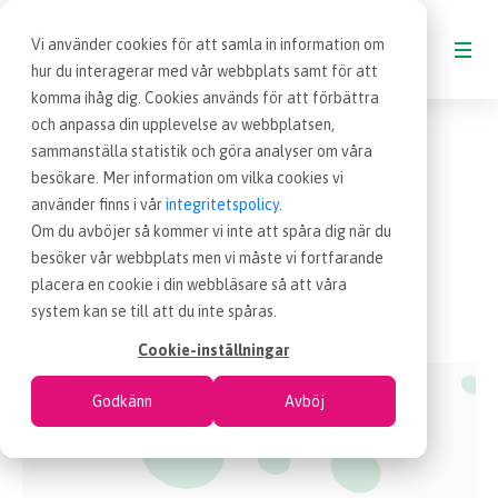
Vi använder cookies för att samla in information om
hur du interagerar med vår webbplats samt för att
komma ihåg dig. Cookies används för att förbättra
och anpassa din upplevelse av webbplatsen,
BLOGG
sammanställa statistik och göra analyser om våra
besökare. Mer information om vilka cookies vi
VAD ÄR INKÖP
använder finns i vår
integritetspolicy
.
Om du avböjer så kommer vi inte att spåra dig när du
besöker vår webbplats men vi måste vi fortfarande
OM EFFSO TOOLS
placera en cookie i din webbläsare så att våra
leverantörsbedömning
Sida 2
system kan se till att du inte spåras.
TERMINOLOGI
Cookie-inställningar
Godkänn
Avböj
BESÖK EFFSO.SE