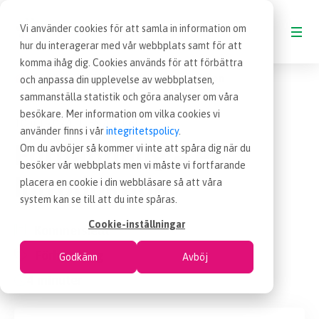
Vi använder cookies för att samla in information om
hur du interagerar med vår webbplats samt för att
komma ihåg dig. Cookies används för att förbättra
Artiklar
Förhandling – en introduktion
och anpassa din upplevelse av webbplatsen,
BLOGG
sammanställa statistik och göra analyser om våra
besökare. Mer information om vilka cookies vi
10 jul 2024
Artikel
|
VAD ÄR INKÖP
använder finns i vår
integritetspolicy
.
Förhandling – en
Om du avböjer så kommer vi inte att spåra dig när du
besöker vår webbplats men vi måste vi fortfarande
OM EFFSO TOOLS
introduktion
placera en cookie i din webbläsare så att våra
system kan se till att du inte spåras.
TERMINOLOGI
Cookie-inställningar
Kommersiellt
förhandling
Godkänn
Avböj
BESÖK EFFSO.SE
4 minuter