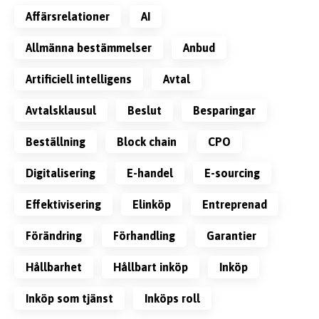
affärsrelationer
AI
allmänna bestämmelser
anbud
artificiell intelligens
avtal
avtalsklausul
beslut
besparingar
beställning
block chain
CPO
digitalisering
e-handel
e-sourcing
effektivisering
Elinköp
Entreprenad
förändring
förhandling
garantier
Hållbarhet
Hållbart inköp
inköp
inköp som tjänst
inköps roll