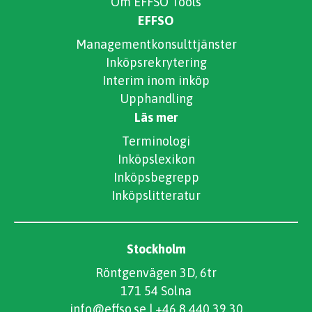
Om EFFSO Tools
EFFSO
Managementkonsulttjänster
Inköpsrekrytering
Interim inom inköp
Upphandling
Läs mer
Terminologi
Inköpslexikon
Inköpsbegrepp
Inköpslitteratur
Stockholm
Röntgenvägen 3D, 6tr
171 54 Solna
info@effso.se
|
+46 8 440 39 30