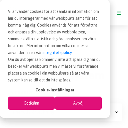
Vi använder cookies för att samla in information om
hur du interagerar med vår webbplats samt för att
komma ihåg dig. Cookies används för att förbättra
Blogg
Så väljer du rätt spendanalyssystem
och anpassa din upplevelse av webbplatsen,
BLOGG
sammanställa statistik och göra analyser om våra
besökare. Mer information om vilka cookies vi
19 dec 2018
Blogginlägg
|
VAD ÄR INKÖP
använder finns i vår
integritetspolicy
.
Så väljer du rätt
Om du avböjer så kommer vi inte att spåra dig när du
besöker vår webbplats men vi måste vi fortfarande
OM EFFSO TOOLS
spendanalyssystem
placera en cookie i din webbläsare så att våra
system kan se till att du inte spåras.
TERMINOLOGI
Cookie-inställningar
5 minuter
Godkänn
Avböj
BESÖK EFFSO.SE
Innehållsförteckning