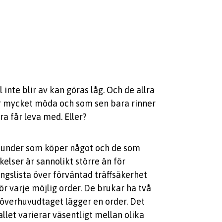
 inte blir av kan göras låg. Och de allra
er mycket möda och som sen bara rinner
a får leva med. Eller?
 kunder som köper något och de som
lser är sannolikt större än för
ingslista över förväntad träffsäkerhet
r varje möjlig order. De brukar ha två
 överhuvudtaget lägger en order. Det
llet varierar väsentligt mellan olika