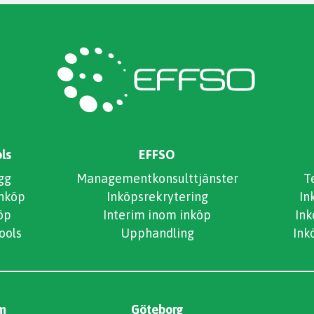
ls
EFFSO
gg
Managementkonsulttjänster
T
inköp
Inköpsrekrytering
In
öp
Interim inom inköp
In
ools
Upphandling
Ink
m
Göteborg