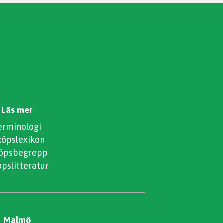
Läs mer
erminologi
köpslexikon
köpsbegrepp
öpslitteratur
Malmö