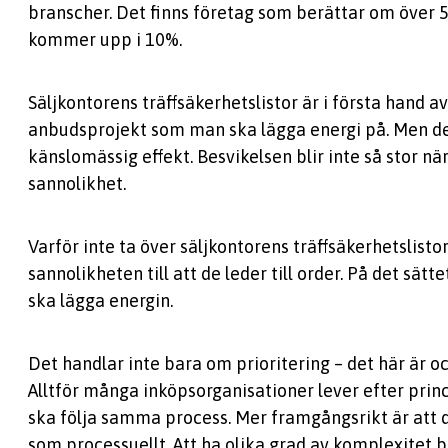
branscher. Det finns företag som berättar om över
kommer upp i 10%.
Säljkontorens träffsäkerhetslistor är i första hand a
anbudsprojekt som man ska lägga energi på. Men de
känslomässig effekt. Besvikelsen blir inte så stor 
sannolikhet.
Varför inte ta över säljkontorens träffsäkerhetslist
sannolikheten till att de leder till order. På det sät
ska lägga energin.
Det handlar inte bara om prioritering – det här är 
Alltför många inköpsorganisationer lever efter princip
ska följa samma process. Mer framgångsrikt är att di
som processuellt. Att ha olika grad av komplexitet