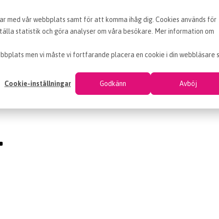
erar med vår webbplats samt för att komma ihåg dig. Cookies används för
BLOGG
ARTIKLAR
VAD ÄR INKÖP
OM EF
älla statistik och göra analyser om våra besökare. Mer information om
bbplats men vi måste vi fortfarande placera en cookie i din webbläsare 
Cookie-inställningar
Godkänn
Avböj
…