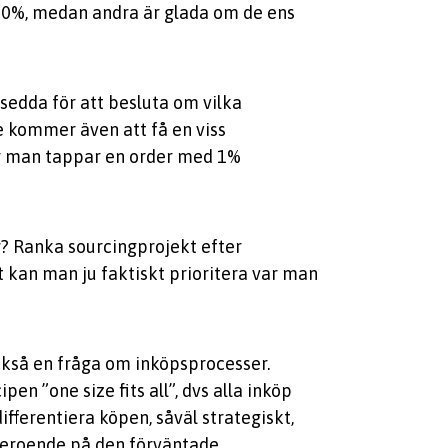
 50%, medan andra är glada om de ens
vsedda för att besluta om vilka
 kommer även att få en viss
när man tappar en order med 1%
or? Ranka sourcingprojekt efter
tet kan man ju faktiskt prioritera var man
också en fråga om inköpsprocesser.
en ”one size fits all”, dvs alla inköp
fferentiera köpen, såväl strategiskt,
 beroende på den förväntade