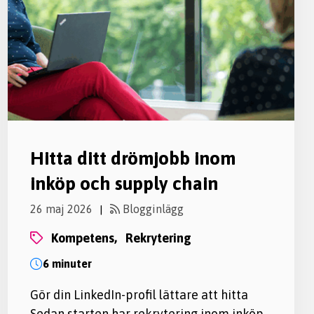
Hitta ditt drömjobb inom
inköp och supply chain
26 maj 2026
Blogginlägg
|
kompetens,
rekrytering
6 minuter
Gör din LinkedIn-profil lättare att hitta
Sedan starten har rekrytering inom inköp