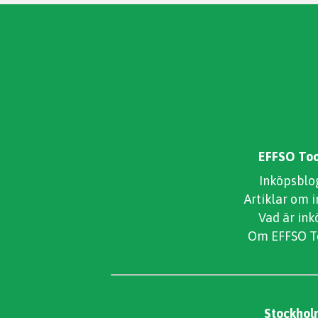
EFFSO Too
Inköpsblo
Artiklar om 
Vad är ink
Om EFFSO T
Stockhol