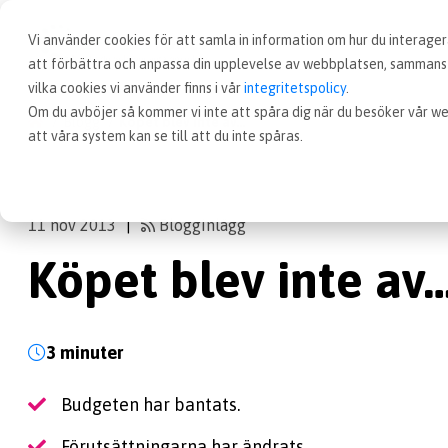
Vi använder cookies för att samla in information om hur du interag
att förbättra och anpassa din upplevelse av webbplatsen, sammanst
vilka cookies vi använder finns i vår
integritetspolicy
.
Om du avböjer så kommer vi inte att spåra dig när du besöker vår we
Blogg
Köpet blev inte av…
att våra system kan se till att du inte spåras.
11 nov 2013
Blogginlägg
|
Köpet blev inte av
3 minuter
Budgeten har bantats.
Förutsättningarna har ändrats.