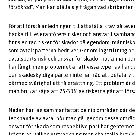
försäkrad
”. Man kan ställa sig frågan vad skribente
För att förstå anledningen till att ställa krav på lev
backa till leverantörens risker och ansvar. I samban
finns en rad risker för skador på egendom, männis
som avtalsparterna bedriver. Genom lagstiftning oc
avtalsparts risk och ansvar för skador hos annan par
här långt, men problemet är att vissa typer av händ
den skadeskyldiga parten inte har råd att betala, vil
därmed svårighet att få ersättning. Ett problem är doc
man brukar säga att 25-30% av riskerna går att förs
Nedan har jag sammanfattat de nio områden där det 
tecknande av avtal bör man gå igenom dessa områden
ansvar för skada som respektive part har gentemot 
frågan är i vilken utsträckning man ska ställa krav