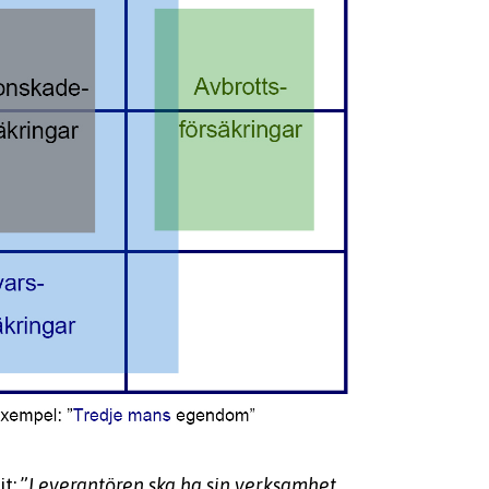
t: ”
Leverantören ska ha sin verksamhet