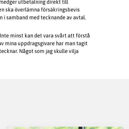
 medger utbetalning direkt till
ören ska överlämna försäkringsbevis
dan i samband med tecknande av avtal.
nte minst kan det vara svårt att förstå
 av mina uppdragsgivare har man tagit
cknar. Något som jag skulle vilja