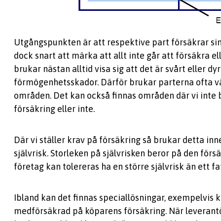
Utgångspunkten är att respektive part försäkrar sin
dock snart att märka att allt inte går att försäkra ell
brukar nästan alltid visa sig att det är svårt eller dy
förmögenhetsskador. Därför brukar parterna ofta väl
områden. Det kan också finnas områden där vi inte
försäkring eller inte.
Där vi ställer krav på försäkring så brukar detta inn
självrisk. Storleken på självrisken beror på den för
företag kan tolereras ha en större självrisk än ett fat
Ibland kan det finnas speciallösningar, exempelvis 
medförsäkrad på köparens försäkring. När leverantö