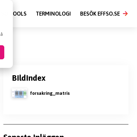
FSO TOOLS
TERMINOLOGI
BESÖK EFFSO.SE
så
Bildindex
forsakring_matris