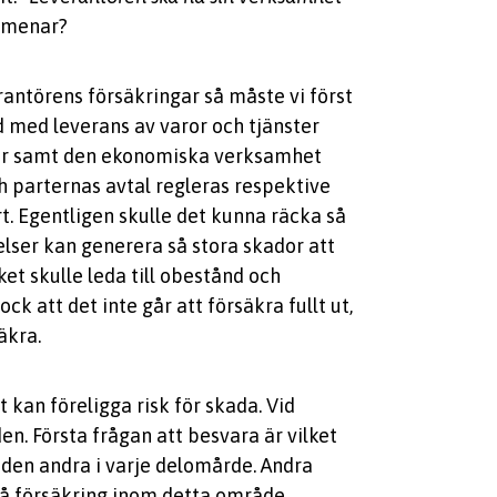
n menar?
erantörens försäkringar så måste vi först
d med leverans av varor och tjänster
kor samt den ekonomiska verksamhet
h parternas avtal regleras respektive
t. Egentligen skulle det kunna räcka så
elser kan generera så stora skador att
ket skulle leda till obestånd och
k att det inte går att försäkra fullt ut,
äkra.
kan föreligga risk för skada. Vid
. Första frågan att besvara är vilket
den andra i varje delomårde. Andra
 på försäkring inom detta område.