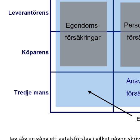
Jag såg en gång ett avtalsförslag i vilket någon skrivi