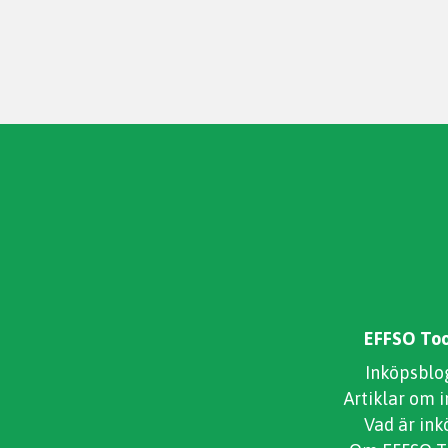
EFFSO Too
Inköpsblo
Artiklar om 
Vad är ink