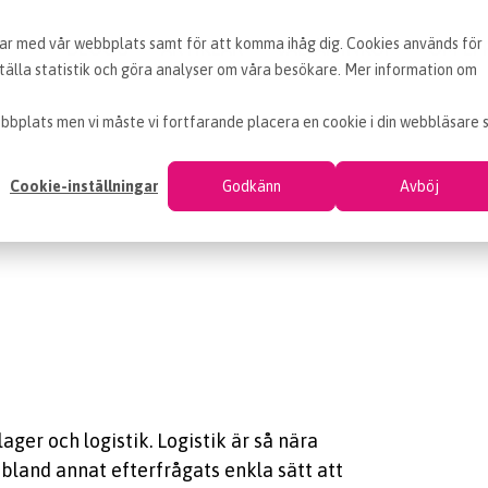
erar med vår webbplats samt för att komma ihåg dig. Cookies används för
BLOGG
ARTIKLAR
VAD ÄR INKÖP
OM EF
älla statistik och göra analyser om våra besökare. Mer information om
bbplats men vi måste vi fortfarande placera en cookie i din webbläsare 
Cookie-inställningar
Godkänn
Avböj
ager och logistik. Logistik är så nära
 bland annat efterfrågats enkla sätt att