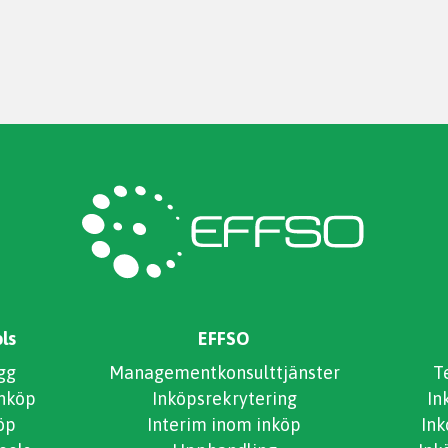
ls
EFFSO
gg
Managementkonsulttjänster
T
inköp
Inköpsrekrytering
In
öp
Interim inom inköp
In