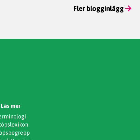
Fler blogginlägg
Läs mer
erminologi
köpslexikon
köpsbegrepp