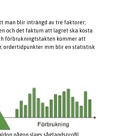
 man blir inträngd av tre faktorer;
en och det faktum att lagret ska kosta
 och förbrukningtstakten kommer att
, ordertidpunkter mm blir en statistisk
aldon någon slags sågtandsprofil,