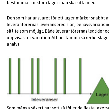
bestämma hur stora lager man ska sitta med.
Den som har ansvaret för ett lager märker snabbt att
leverantörernas leveransprecision, behovsvariation
så lite som möjligt. Både leverantörernas ledtider
uppvisa stor variation. Att bestämma säkerhetslager
analys.
Som många säkert har sett så följer de flesta lagers