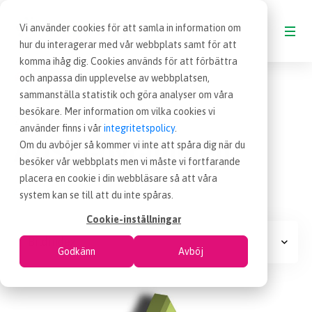
Vi använder cookies för att samla in information om
hur du interagerar med vår webbplats samt för att
komma ihåg dig. Cookies används för att förbättra
Blogg
AQSCI-pyramiden
och anpassa din upplevelse av webbplatsen,
BLOGG
sammanställa statistik och göra analyser om våra
besökare. Mer information om vilka cookies vi
24 okt 2012
Blogginlägg
|
VAD ÄR INKÖP
använder finns i vår
integritetspolicy
.
AQSCI-pyramiden
Om du avböjer så kommer vi inte att spåra dig när du
besöker vår webbplats men vi måste vi fortfarande
OM EFFSO TOOLS
placera en cookie i din webbläsare så att våra
3 minuter
system kan se till att du inte spåras.
TERMINOLOGI
Cookie-inställningar
Bildindex
Godkänn
Avböj
BESÖK EFFSO.SE