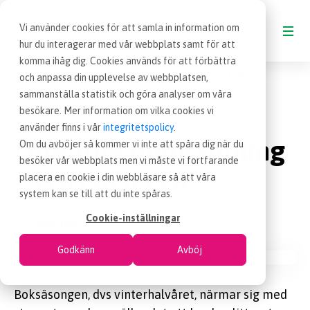
Vi använder cookies för att samla in information om
hur du interagerar med vår webbplats samt för att
komma ihåg dig. Cookies används för att förbättra
Blogg
Offentlig upphandling – LOU och LUF
och anpassa din upplevelse av webbplatsen,
BLOGG
sammanställa statistik och göra analyser om våra
besökare. Mer information om vilka cookies vi
2 sep 2010
Blogginlägg
|
VAD ÄR INKÖP
använder finns i vår
integritetspolicy
.
Offentlig upphandling
Om du avböjer så kommer vi inte att spåra dig när du
besöker vår webbplats men vi måste vi fortfarande
OM EFFSO TOOLS
– LOU och LUF
placera en cookie i din webbläsare så att våra
system kan se till att du inte spåras.
TERMINOLOGI
Cookie-inställningar
2 minuter
Godkänn
Avböj
BESÖK EFFSO.SE
Boksäsongen, dvs vinterhalvåret, närmar sig med