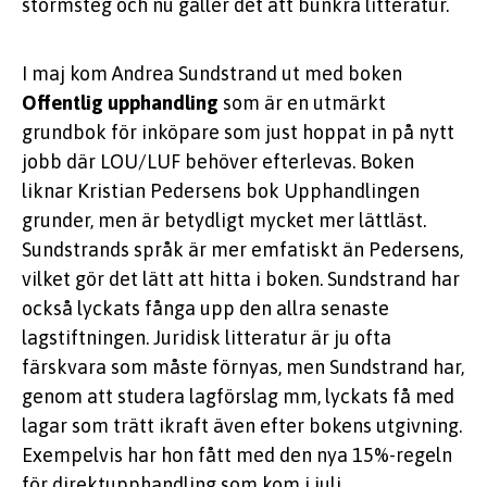
stormsteg och nu gäller det att bunkra litteratur.
I maj kom Andrea Sundstrand ut med boken
Offentlig upphandling
som är en utmärkt
grundbok för inköpare som just hoppat in på nytt
jobb där LOU/LUF behöver efterlevas. Boken
liknar Kristian Pedersens bok Upphandlingen
grunder, men är betydligt mycket mer lättläst.
Sundstrands språk är mer emfatiskt än Pedersens,
vilket gör det lätt att hitta i boken. Sundstrand har
också lyckats fånga upp den allra senaste
lagstiftningen. Juridisk litteratur är ju ofta
färskvara som måste förnyas, men Sundstrand har,
genom att studera lagförslag mm, lyckats få med
lagar som trätt ikraft även efter bokens utgivning.
Exempelvis har hon fått med den nya 15%-regeln
för direktupphandling som kom i juli.