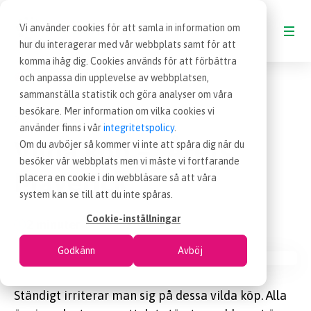
Vi använder cookies för att samla in information om
hur du interagerar med vår webbplats samt för att
komma ihåg dig. Cookies används för att förbättra
Blogg
Vilda köp – ”Årets Maverick”
och anpassa din upplevelse av webbplatsen,
BLOGG
sammanställa statistik och göra analyser om våra
besökare. Mer information om vilka cookies vi
21 okt 2009
Blogginlägg
|
VAD ÄR INKÖP
använder finns i vår
integritetspolicy
.
Vilda köp – ”Årets
Om du avböjer så kommer vi inte att spåra dig när du
besöker vår webbplats men vi måste vi fortfarande
OM EFFSO TOOLS
Maverick”
placera en cookie i din webbläsare så att våra
system kan se till att du inte spåras.
TERMINOLOGI
Cookie-inställningar
2 minuter
Godkänn
Avböj
BESÖK EFFSO.SE
Ständigt irriterar man sig på dessa vilda köp. Alla