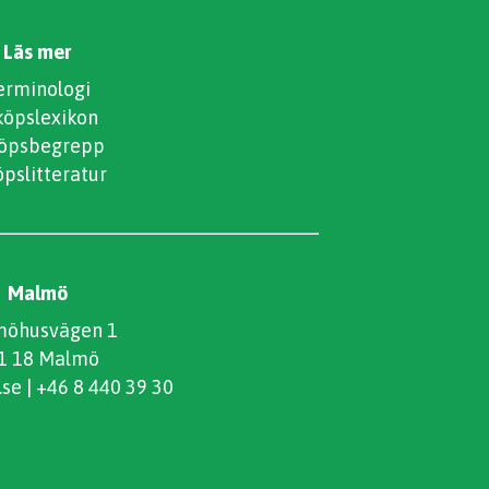
Läs mer
erminologi
köpslexikon
köpsbegrepp
öpslitteratur
Malmö
öhusvägen 1
1 18 Malmö
.se
|
+46 8 440 39 30