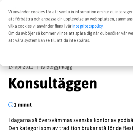
Vi använder cookies för att samla in information om hur du interag
att förbättra och anpassa din upplevelse av webbplatsen, sammanst
vilka cookies vi använder finns i vår
integritetspolicy
.
Om du avböjer så kommer vi inte att spåra dig när du besöker vår we
Blogg
Konsultäggen
att våra system kan se till att du inte spåras.
19 apr 2011
Blogginlägg
|
Konsultäggen
1 minut
I dagarna så översvämmas svenska kontor av godisägg
Den kategori som av tradition brukar stå för de flest