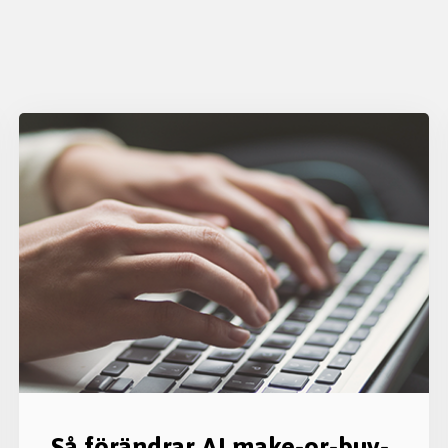
Så förändrar AI make-or-buy-