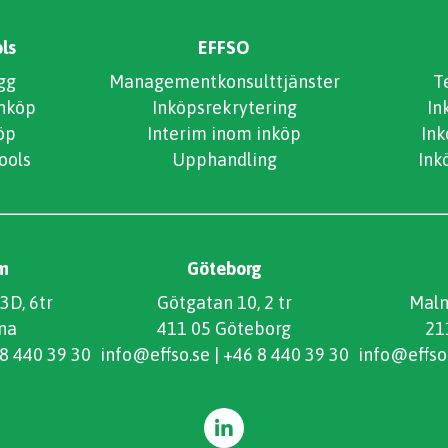
ls
EFFSO
gg
Managementkonsulttjänster
T
inköp
Inköpsrekrytering
In
öp
Interim inom inköp
In
ools
Upphandling
Ink
m
Göteborg
3D, 6tr
Götgatan 10, 2 tr
Malm
na
411 05 Göteborg
21
8 440 39 30
info@effso.se
|
+46 8 440 39 30
info@effso