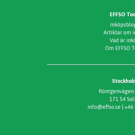
EFFSO Too
Inköpsblo
Artiklar om 
Vad är ink
Om EFFSO T
Stockhol
Röntgenvägen 
171 54 Sol
info@effso.se
|
+46 