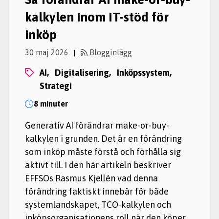
kalkylen inom IT-stöd för
inköp
30 maj 2026
Blogginlägg
|
AI,
digitalisering,
inköpssystem,
strategi
8 minuter
Generativ AI förändrar make-or-buy-
kalkylen i grunden. Det är en förändring
som inköp måste förstå och förhålla sig
aktivt till. I den här artikeln beskriver
EFFSOs Rasmus Kjellén vad denna
förändring faktiskt innebär för både
systemlandskapet, TCO-kalkylen och
inköpsorganisationens roll när den köper