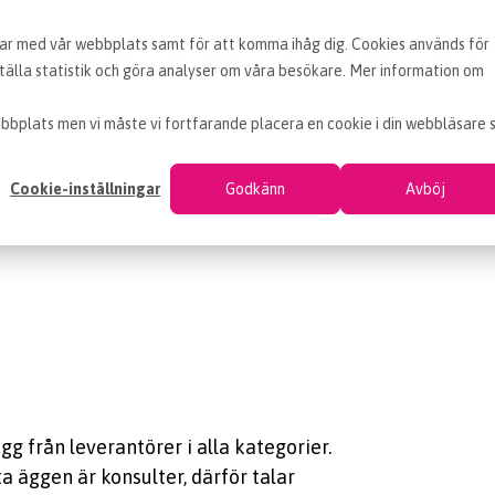
erar med vår webbplats samt för att komma ihåg dig. Cookies används för
BLOGG
ARTIKLAR
VAD ÄR INKÖP
OM EF
älla statistik och göra analyser om våra besökare. Mer information om
bbplats men vi måste vi fortfarande placera en cookie i din webbläsare 
Cookie-inställningar
Godkänn
Avböj
 från leverantörer i alla kategorier.
a äggen är konsulter, därför talar