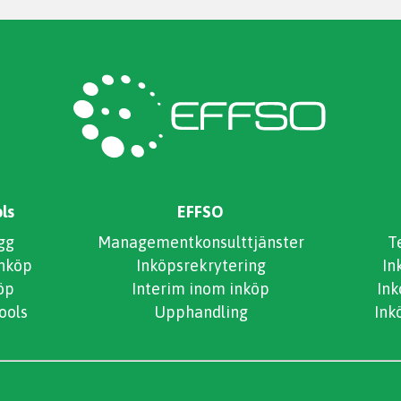
ls
EFFSO
gg
Managementkonsulttjänster
T
inköp
Inköpsrekrytering
In
öp
Interim inom inköp
In
ools
Upphandling
Ink