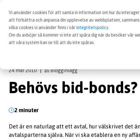
Vi använder cookies för att samla in information om hur du interag
att förbättra och anpassa din upplevelse av webbplatsen, sammanst
vilka cookies vi använder finns i vår
integritetspolicy
.
Om du avböjer så kommer vi inte att spåra dig när du besöker vår we
Blogg
Behövs bid-bonds?
att våra system kan se till att du inte spåras.
24 mar 2010
Blogginlägg
|
Behövs bid-bonds?
2 minuter
Det är en naturlag att ett avtal, hur välskrivet det ä
avtalsparterna själva. När vi ska etablera en ny affär