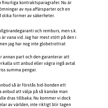
än finurliga kontraktsparagrafer. Nu är
edömningar av nya affärsparter och en
 olika former av säkerheter.
ullgörandegaranti och remburs, men s.k.
är vana vid. Jag har mest stött på den i
men jag har nog inte globetrottrat
er annan part och den garanterar att
rkalla sitt anbud eller vägra ingå avtal
 viss summa pengar.
anbud så är förstås bid-bonden ett
lera anbud att välja på så kanske man
ulle dras tillbaka. Nu kommer vi dock
elar av världen, inte riktigt blir tagen