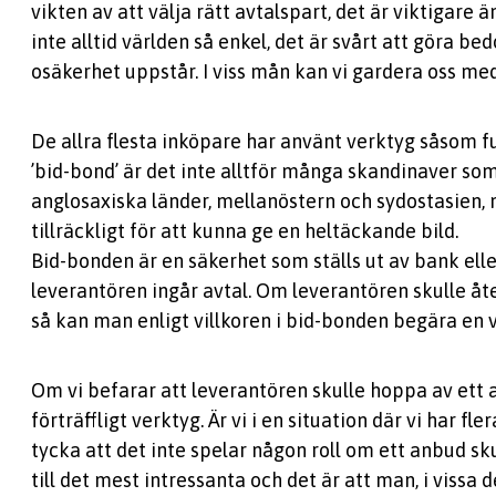
vikten av att välja rätt avtalspart, det är viktigare 
inte alltid världen så enkel, det är svårt att göra b
osäkerhet uppstår. I viss mån kan vi gardera oss med
De allra flesta inköpare har använt verktyg såsom f
’bid-bond’ är det inte alltför många skandinaver som 
anglosaxiska länder, mellanöstern och sydostasien, 
tillräckligt för att kunna ge en heltäckande bild.
Bid-bonden är en säkerhet som ställs ut av bank ell
leverantören ingår avtal. Om leverantören skulle åte
så kan man enligt villkoren i bid-bonden begära en
Om vi befarar att leverantören skulle hoppa av ett 
förträffligt verktyg. Är vi i en situation där vi har f
tycka att det inte spelar någon roll om ett anbud sk
till det mest intressanta och det är att man, i vissa d