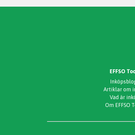
EFFSO Too
Inköpsblo
Artiklar om 
Vad är ink
Om EFFSO T