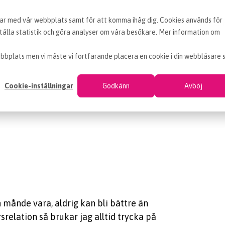
erar med vår webbplats samt för att komma ihåg dig. Cookies används för
BLOGG
ARTIKLAR
VAD ÄR INKÖP
OM EF
älla statistik och göra analyser om våra besökare. Mer information om
bbplats men vi måste vi fortfarande placera en cookie i din webbläsare 
Cookie-inställningar
Godkänn
Avböj
n månde vara, aldrig kan bli bättre än
srelation så brukar jag alltid trycka på