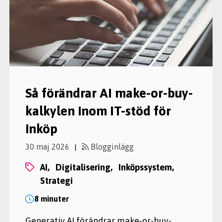
Så förändrar AI make-or-buy-
kalkylen inom IT-stöd för
inköp
30 maj 2026
Blogginlägg
|
AI,
digitalisering,
inköpssystem,
strategi
8 minuter
Generativ AI förändrar make-or-buy-