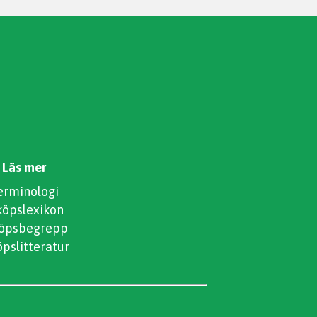
Läs mer
erminologi
köpslexikon
köpsbegrepp
öpslitteratur