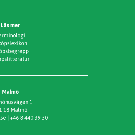
Läs mer
erminologi
köpslexikon
köpsbegrepp
öpslitteratur
Malmö
öhusvägen 1
1 18 Malmö
.se
|
+46 8 440 39 30