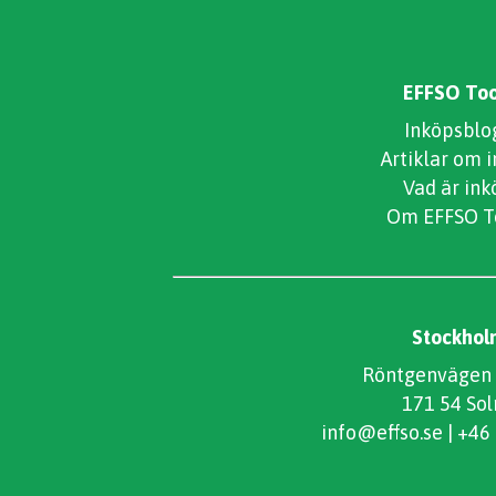
EFFSO Too
Inköpsblo
Artiklar om 
Vad är ink
Om EFFSO T
Stockhol
Röntgenvägen 
171 54 Sol
info@effso.se
|
+46 