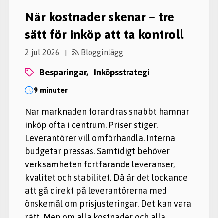
När kostnader skenar – tre
sätt för inköp att ta kontroll
2 jul 2026
Blogginlägg
|
besparingar,
inköpsstrategi
9 minuter
När marknaden förändras snabbt hamnar
inköp ofta i centrum. Priser stiger.
Leverantörer vill omförhandla. Interna
budgetar pressas. Samtidigt behöver
verksamheten fortfarande leveranser,
kvalitet och stabilitet. Då är det lockande
att gå direkt på leverantörerna med
önskemål om prisjusteringar. Det kan vara
rätt. Men om alla kostnader och alla