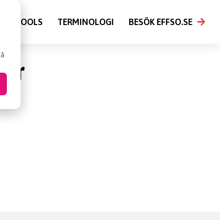
FSO TOOLS
TERMINOLOGI
BESÖK EFFSO.SE
så
er