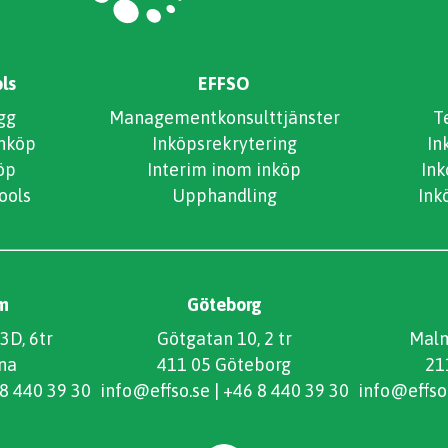
ls
EFFSO
gg
Managementkonsulttjänster
T
inköp
Inköpsrekrytering
In
öp
Interim inom inköp
In
ools
Upphandling
Ink
m
Göteborg
3D, 6tr
Götgatan 10, 2 tr
Malm
na
411 05 Göteborg
21
8 440 39 30
info@effso.se
|
+46 8 440 39 30
info@effso