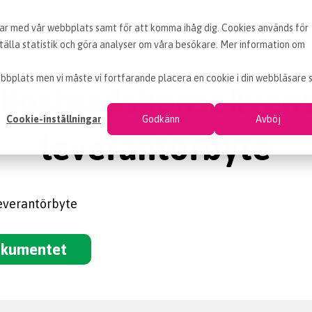
erar med vår webbplats samt för att komma ihåg dig. Cookies används för
BLOGG
ARTIKLAR
VAD ÄR INKÖP
OM EF
älla statistik och göra analyser om våra besökare. Mer information om
bbplats men vi måste vi fortfarande placera en cookie i din webbläsare 
Kostnadskonsekvens
Cookie-inställningar
Godkänn
Avböj
leverantörbyte
everantörbyte
okumentet